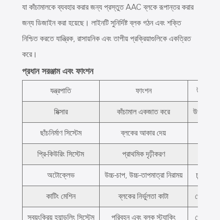
যা কাঁচামালকে ব্যবহার করার জন্য প্রস্তুত AAC ব্লকে রূপান্তর করার
জন্য ডিজাইন করা হয়েছে। লাইনটি সুনির্দিষ্ট ব্লক গঠন এবং শক্তি
নিশ্চিত করতে যান্ত্রিক, রাসায়নিক এবং তাপীয় প্রক্রিয়াগুলিকে একত্রিত
করে।
প্রধান সরঞ্জাম এবং ফাংশন
যন্ত্রপাতি
ফাংশন
উৎপাদন পর
মিক্সার
কাঁচামাল একজাত করে
উপাদান প্র
ছাঁচনির্মাণ সিস্টেম
ব্লকের আকার দেয়
গঠন
প্রি-কিউরিং সিস্টেম
প্রাথমিক দৃঢ়ীকরণ
প্রি-কিউ
অটোক্লেভ
উচ্চ-চাপ, উচ্চ-তাপমাত্রা নিরাময়
চূড়ান্ত ন
কাটিং মেশিন
ব্লকের নির্ভুলতা কাটা
পোস্ট-প্র
স্বয়ংক্রিয় হ্যান্ডলিং সিস্টেম
পরিবহন এবং ব্লক স্ট্যাকিং
পোস্ট-প্র