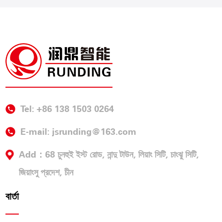
Tel: +86 138 1503 0264
E-mail:
jsrunding@163.com
Add：68 চুনহুই ইস্ট রোড, নান্দু টাউন, লিয়াং সিটি, চাংঝু সিটি,
জিয়াংসু প্রদেশ, চীন
বার্তা