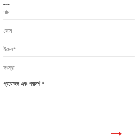
[#ইনপুট#]