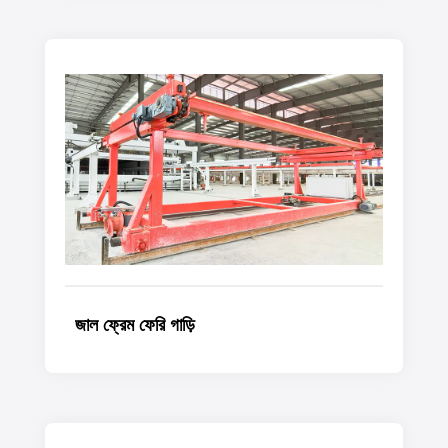
জাল ফ্রেম ফেরি গাড়ি