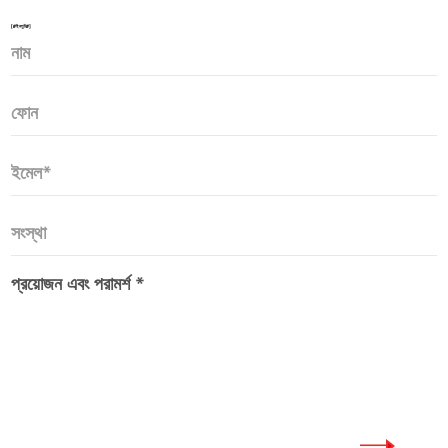
[#ইনপুট#]