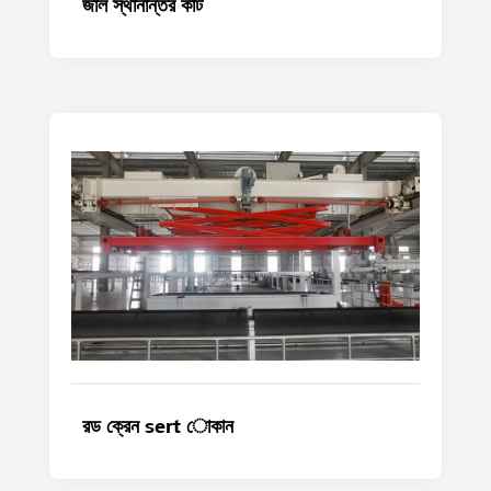
জাল স্থানান্তর কার্ট
রড ক্রেন sert োকান