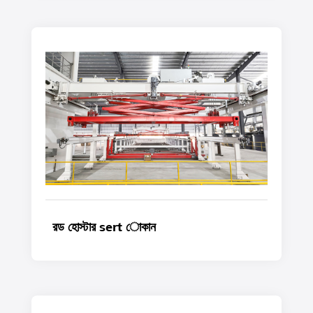
রড হোস্টার sert োকান