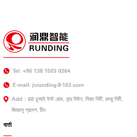
Tel: +86 138 1503 0264
E-mail:
jsrunding@163.com
Add：68 চুনহুই ইস্ট রোড, নান্দু টাউন, লিয়াং সিটি, চাংঝু সিটি,
জিয়াংসু প্রদেশ, চীন
বার্তা