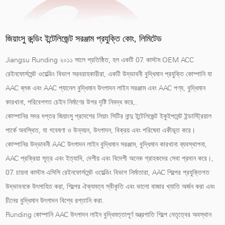
জিয়াংসু রুন্ডিং ইন্টেলিজেন্ট সরঞ্জাম প্রযুক্তি কোং, লিমিটেড
Jiangsu Runding ২০১১ সালে প্রতিষ্ঠিত, হল একটি
07. কাস্টম OEM ACC
রেইনফোর্সমেন্ট ওয়েল্ডিং বিভাগ সরবরাহকারীরা
, একটি উদ্ভাবনী বুদ্ধিমান প্রযুক্তি কোম্পানি যা
AAC ব্লক এবং AAC প্যানেল বুদ্ধিমান উৎপাদন লাইন সরঞ্জাম এবং AAC পণ্য, বুদ্ধিমান
কারখানা, পরিবেশগত চেইন নির্মাণের উপর দৃষ্টি নিবদ্ধ করে,.
কোম্পানির সদর দপ্তর জিয়াংসু প্রদেশের লিয়াং সিটির নান্দু ইন্টেলিজেন্ট ইকুইপমেন্ট ইন্ডাস্ট্রিয়াল
পার্কে অবস্থিত, যা গবেষণা ও উন্নয়ন, উৎপাদন, বিক্রয় এবং পরিষেবা একীভূত করে।
কোম্পানির উদ্ভাবনী AAC উৎপাদন লাইন বুদ্ধিমান সরঞ্জাম, বুদ্ধিমান কারখানা ব্যবস্থাপনা,
AAC প্রক্রিয়া সূত্র এবং ইত্যাদি, দেশীয় এবং বিদেশী অনেক গ্রাহকদের সেবা প্রদান করে।,
07. চায়না কাস্টম এসিসি রেইনফোর্সমেন্ট ওয়েল্ডিং বিভাগ নির্মাতারা
, AAC শিল্পের প্রযুক্তিগত
উদ্ভাবনকে উৎসাহিত করা, শিল্পের ঐক্যমত্য স্বীকৃতি এবং ভালো বাজার খ্যাতি অর্জন করা এবং
চীনের বুদ্ধিমান উৎপাদন বিশ্বে রপ্তানি করা.
Runding কোম্পানি AAC উৎপাদন লাইন বুদ্ধিমত্তাপূর্ণ যন্ত্রপাতি শিল্পে নেতৃত্বের অবস্থান