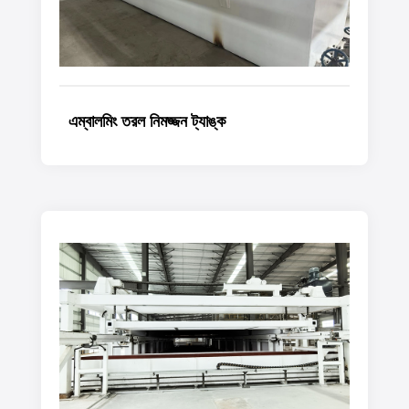
এম্বালমিং তরল নিমজ্জন ট্যাঙ্ক