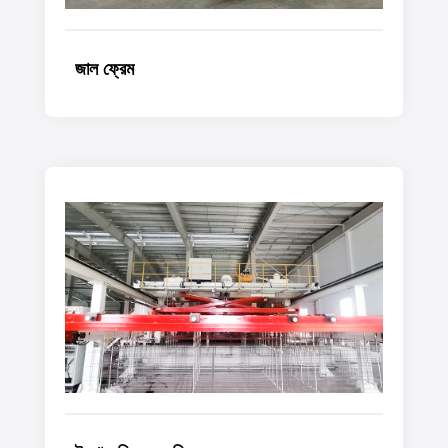
জাল ফ্রেম