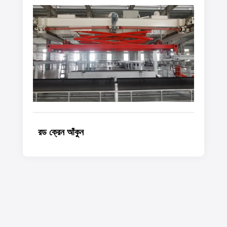
রড ক্রেন আঁকুন